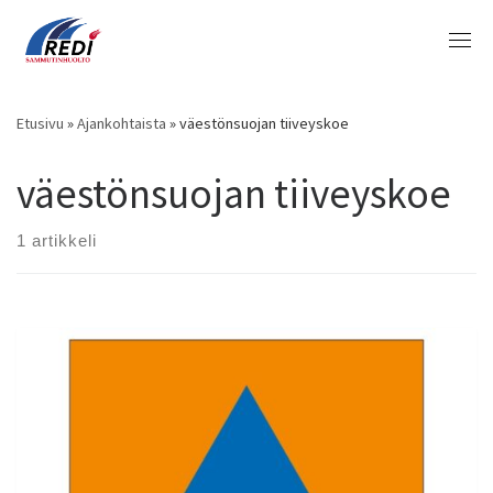
Skip
to
content
Etusivu
»
Ajankohtaista
»
väestönsuojan tiiveyskoe
väestönsuojan tiiveyskoe
1 artikkeli