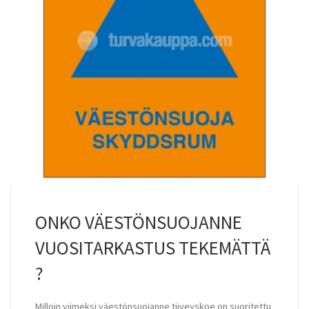
ONKO VÄESTÖNSUOJANNE
VUOSITARKASTUS TEKEMÄTTÄ
?
Milloin viimeksi väestönsuojanne tiiveyskoe on suoritettu