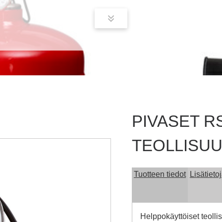
PIVASET R
TEOLLISU
Tuotteen tiedot
Lisätieto
Helppokäyttöiset teolli