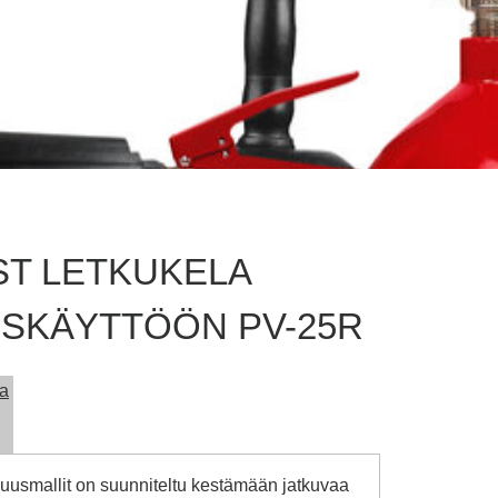
ST LETKUKELA
USKÄYTTÖÖN PV-25R
ja
suusmallit on suunniteltu kestämään jatkuvaa