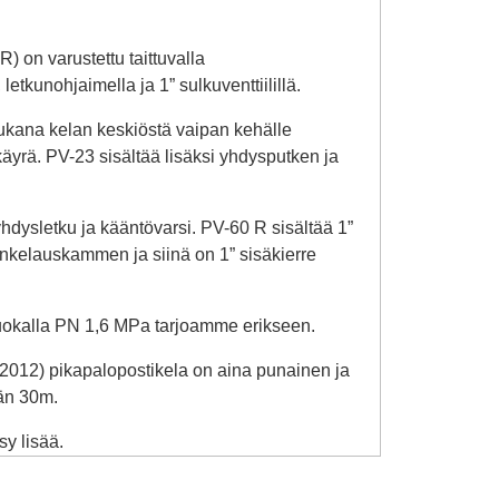
) on varustettu taittuvalla
letkunohjaimella ja 1” sulkuventtiilillä.
kana kelan keskiöstä vaipan kehälle
yrä. PV-23 sisältää lisäksi yhdysputken ja
hdysletku ja kääntövarsi. PV-60 R sisältää 1”
isinkelauskammen ja siinä on 1” sisäkierre
luokalla PN 1,6 MPa tarjoamme erikseen.
2012) pikapalopostikela on aina punainen ja
ään 30m.
y lisää.