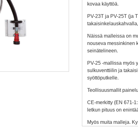
kovaa käyttöä.
PV-23T ja PV-25T (ja TR
takaisinkelauskahvalla, 
Näissä malleissa on mu
nouseva messinkinen kä
seinätelineen.
PV-25 -mallissa myös y
sulkuventtiilin ja taka
syöttöputkelle.
Teollisuusmallit paine
CE-merkitty (EN 671-1:
letkun pituus on enint
Myös muita malleja. Kys